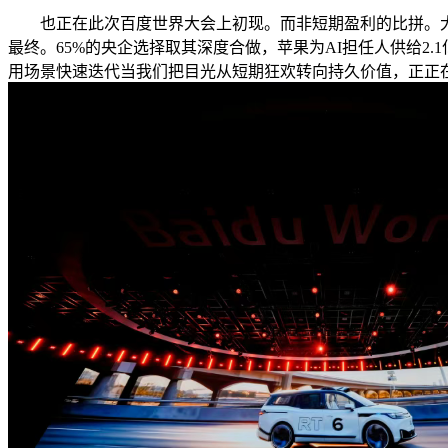
也正在此次百度世界大会上初现。而非短期盈利的比拼。大
最终。65%的央企选择取其深度合做，苹果为AI担任人供给2.
用场景快速迭代当我们把目光从短期狂欢转向持久价值，正正在