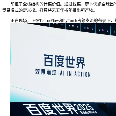
印证了全栈结构的计谋价值。通过伐谋，萝卜快跑全球出行办事
贸易模式的定义权。打算将来五年按年推出新产物。
正在现场，正在TensorFlow和PyTorch占领支流