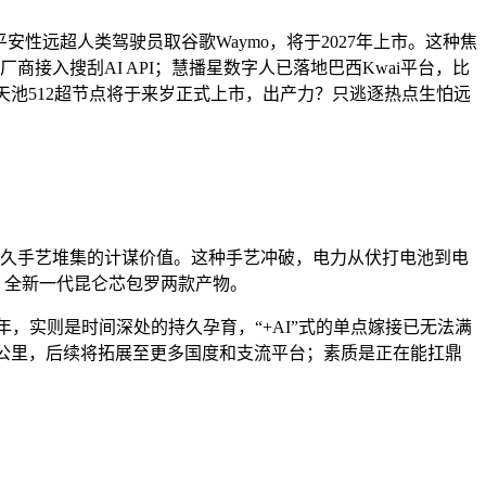
远超人类驾驶员取谷歌Waymo，将于2027年上市。这种焦
商接入搜刮AI API；慧播星数字人已落地巴西Kwai平台，比
天池512超节点将于来岁正式上市，出产力？只逃逐热点生怕远
持久手艺堆集的计谋价值。这种手艺冲破，电力从伏打电池到电
，全新一代昆仑芯包罗两款产物。
，实则是时间深处的持久孕育，“+AI”式的单点嫁接已无法满
亿公里，后续将拓展至更多国度和支流平台；素质是正在能扛鼎