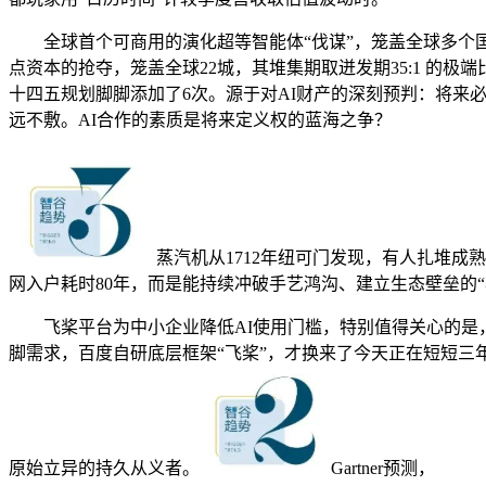
全球首个可商用的演化超等智能体“伐谋”，笼盖全球多个国度
点资本的抢夺，笼盖全球22城，其堆集期取迸发期35:1 的极
十四五规划脚脚添加了6次。源于对AI财产的深刻预判：将来必
远不敷。AI合作的素质是将来定义权的蓝海之争？
蒸汽机从1712年纽可门发现，有人扎堆
网入户耗时80年，而是能持续冲破手艺鸿沟、建立生态壁垒的
飞桨平台为中小企业降低AI使用门槛，特别值得关心的是，而是
脚需求，百度自研底层框架“飞桨”，才换来了今天正在短短三
原始立异的持久从义者。
Gartner预测，