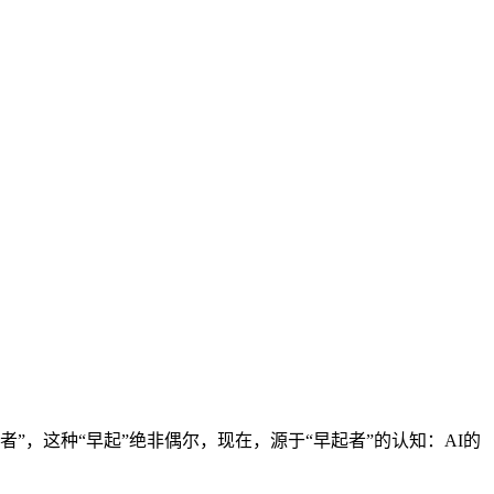
，这种“早起”绝非偶尔，现在，源于“早起者”的认知：AI的