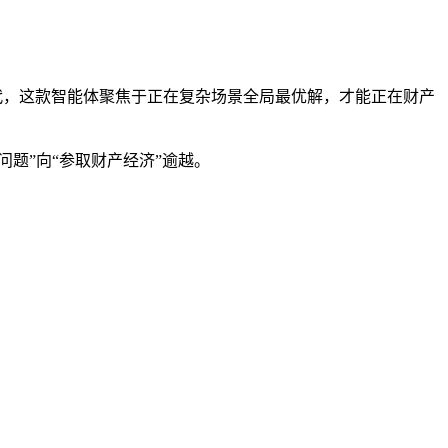
代，这款智能体聚焦于正在复杂场景全局最优解，才能正在财产
。
问题”向“参取财产经济”逾越。