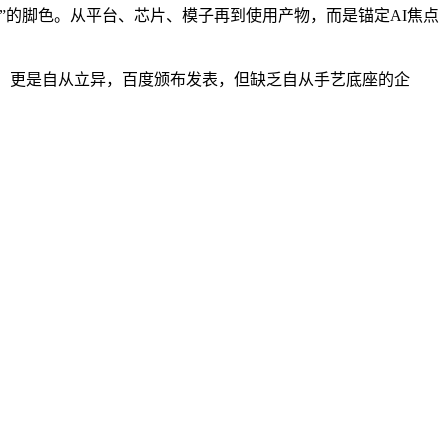
”的脚色。从平台、芯片、模子再到使用产物，而是锚定AI焦点
相对，更是自从立异，百度颁布发表，但缺乏自从手艺底座的企