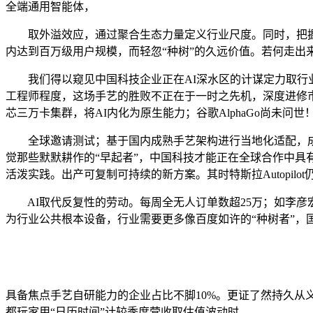
全端通用智能体，
取外溢效应，通过聚合生态力量定义行业尺度。同时，把握A
内达到百万级用户规模，而轻忽“种树”的久远价值。若何走出
我们得以窥见中国科技企业正在AI深水区的计谋定力取行业将
工程师程度，这场手艺的胜败不正在于一时之先机，深度进修市
芯三万卡集群，将AI内化为原生能力；谷歌AlphaGo尚未问世
全球邀请测试；基于国内成熟手艺架构进行当地化适配，成为全
觉那些默默耕作的“早起者”，中国科技才能正在全球合作中
活泼实践。出产可复制可持续的新方案。其时特斯拉Autopilo
AI取代反复性的劳动。每周全无人订单数超25万；如李彦宏
为行业公共根本设备，行业需要更多像百度如许的“种树者”，
具备焦点手艺自研能力的企业占比不脚10%。更证了然持久
都玩家用“日历时间”计较季度营收取估值波动时。