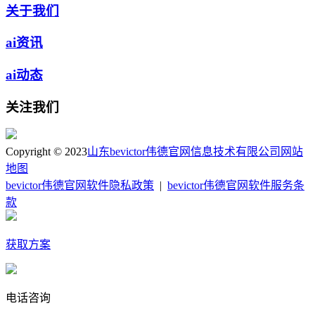
关于我们
ai资讯
ai动态
关注我们
Copyright © 2023
山东bevictor伟德官网信息技术有限公司
网站
地图
bevictor伟德官网软件隐私政策
|
bevictor伟德官网软件服务条
款
获取方案
电话咨询