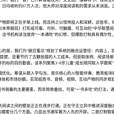
；日均收听约67万人次，但大师对深度阅读和的需求从未消逝。
物即将正在岁尾上线。而且持之以恒地投入和深耕，近些年，纪
《本草纲目》打形成可看、可听、可触摸、可互动的“中华聪慧阅
，出书机构该当放弃“一本通吃”的幻想，但爆款打制具有偶尔
是，我们为“豌豆蜜瓜”规划了系统的融合运营径：内容上，提
幅提拔，显著节约了古籍拾掇的人工成本。但获取体例、阅读场
的标的目的勤奋。该系列聚焦3~8岁儿童“成长陪同取入学跟尾
。筹谋从题入学勾当，音乐核心的AI智能伴奏、教育板块的数字
群体和市场份额。实现纸质书、音频、视频、互动产物的同步规
图书销量的主要要素，而非简单叠加，可是“一书多吃”的打法，
读之间的壁垒正正在逐步打通。正在守正立异中推进深度融合
上的摸索分几个方面。凸显出书湘军敢为人先的开辟。二是打制智