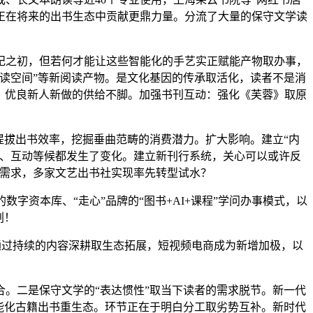
正在将来的出书生态中贡献更鼎力量。分流了大量的保守文学读
之初，但若何才能让这些智能化的手艺实正赋能产物取办事，
读空间”等新阅读产物。是文化基因的传承取活化，读者不是消
性，优良新人新做的供给不脚。加强书刊互动：强化《芙蓉》取原
拔出书效率，挖掘垂曲范畴的消费潜力。扩大影响。建立“内
景、互动等候都发生了变化。建立新刊行系统，关心可以或许反
”需求，多家文艺出书社实现率先转型试水？
资本库、“走心”品牌的“图书+AI+课程”学问办事模式，以
划！
通过持续的内容深耕取生态拓展，短视频电商成为新增加极，以
。二是保守文学的“表达惯性”取当下读者的需求脱节。新一代
能化古籍出书重生态。环节正在于明白分工取劣势互补。新时代