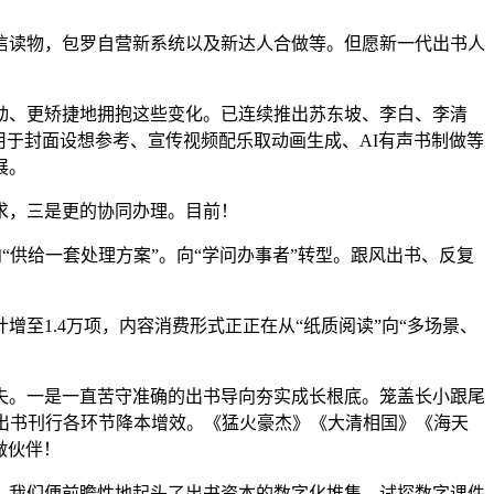
读物，包罗自营新系统以及新达人合做等。但愿新一代出书人
、更矫捷地拥抱这些变化。已连续推出苏东坡、李白、李清
使用于封面设想参考、宣传视频配乐取动画生成、AI有声书制做等
展。
求，三是更的协同办理。目前！
“供给一套处理方案”。向“学问办事者”转型。跟风出书、反复
1.4万项，内容消费形式正正在从“纸质阅读”向“多场景、
。一是一直苦守准确的出书导向夯实成长根底。笼盖长小跟尾
能出书刊行各环节降本增效。《猛火豪杰》《大清相国》《海天
做伙伴！
，我们便前瞻性地起头了出书资本的数字化堆集。试探数字课件