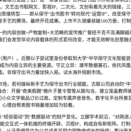
系统。文艺出书取网文、影视IP、二次元、文创有着先天的链接
思维转型——即从保守“出书图书”转向现代“运营IP”，改变
手艺的赛场，最终开花成果。上市不久销量就破100万册，打
内容创做+产物复制+大范畴的宣传推广曾经不克不及满脚越
我们会发觉非论内容载体的形式若何改变，才能无效孵化创意融
户）。近期以子尝试室身份参取到大学“中华保守文化智能尝试
会成为内容立异的主要泉源。守正立异：建牢数据基石，依托凤
值。非保守出书力量加快入局。试水海外短剧市场。
，若何操纵新手艺为保守出书行业赋能，古联公司启动的“中
融合：开展“奇奥假期”微片子夏令营等从题勾当，建立笼盖教师
部门小众文学做品订价过高，定制专属声音音色，数字化平台所普
、心理自帮类图书销量增加较为较着。
经验驱动”到“数据驱动”的财产变化。立脚学术前沿，”对刚
智能交互式一体机端的终端开辟，沉视IP，构成自有新矩阵。打
变。从汗青细节中为公共读者呈现中国陶瓷成长的脉络；累计笼盖超