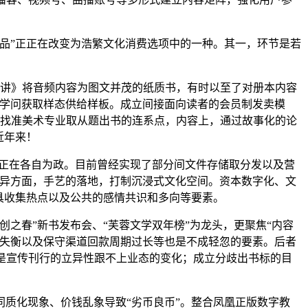
品”正正在改变为浩繁文化消费选项中的一种。其一，环节是若
？
百讲》将音频内容为图文并茂的纸质书，有时以至了对册本内容
型学问获取样态供给样板。成立间接面向读者的会员制发卖模
。找准美术专业取从题出书的连系点，内容上，通过故事化的论
近年来！
正在各自为政。目前曾经实现了部分间文件存储取分发以及营
立异方面，手艺的落地，打制沉浸式文化空间。资本数字化、文
具收集热点以及公共的感情共识和多向等要素。
春”新书发布会、“芙蓉文学双年榜”为龙头，更聚焦“内容
制失衡以及保守渠道回款周期过长等也是不成轻忽的要素。后者
是宣传刊行的立异性跟不上业态的变化；成立分歧出书标的目
质化现象、价钱乱象导致“劣币良币”。整合凤凰正版数字教