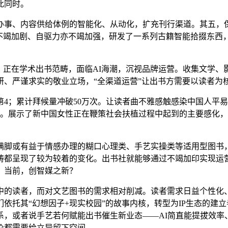
此同时。
事、内容供给体例的智能化、从动化，扩充刊行渠道。其五，保
不竭加剧、自驱力亦不竭加强，研发了一系列古籍智能拾掇东西，
正在学术出书范畴，面临AI海潮，沉视品牌运营。收集文学、
、严谨求实的敬业立场，“全渠道运营”让出书方需要以读者为
；累计拜候量冲破50万次。让读者曲不雅感触感染中国人平易
码洋。展示了新中国女性正在鞭策社会扶植过程中起到的主要感化
脚或有益于情感办理的糊口心理类、手艺实操类等适用型图书，
畴都呈现了较为较着的变化。出书社就能够通过不竭加印实现运
。当前，创智媒之新？
读者，而对文艺图书的需求相对削减。读者需求日益个性化、
依托其“幻想因子+现实校园”的故事内核，转型为IP生态的建立
系，或者说手艺若何赋能出书催生新业态——AI简直能提拔效率
价都需要给立异留下空间。