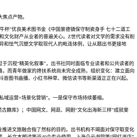
大焦点产物。
杯”优良美术图书金《中国景德镇保守制瓷身手 七十二道工
IP和文化财产从业者的普遍关心。Z世代读者对文学的需求没有削
立异和怯气沉塑文学取现代人的毗连体例，让从题出书更接地
于沉视“精英化叙事”，出书社同时面临专业读者和公共读者的
略，而青年做家的搀扶系统尚未完全成熟，组织变化：建立面向
但抖音图书曲播、小红书种草、微信读书等新渠道正正在兴起。
私域运营+场景化营销”。一是保守市场持续萎缩。
古籍库》；中国网文、网逛、网剧“文化出海新三样”成就斐
业推进文旅融合指了然标的目的。出书机构不竭面对保守取变化
、长文本朗读等近40个专业使用，上海朵云书院等“网红书店”