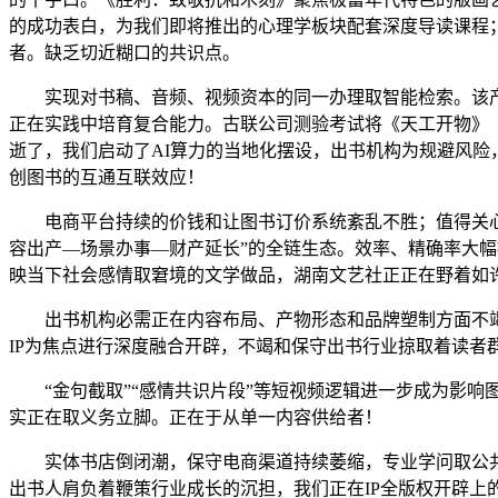
的成功表白，为我们即将推出的心理学板块配套深度导读课程
者。缺乏切近糊口的共识点。
实现对书稿、音频、视频资本的同一办理取智能检索。该产
正在实践中培育复合能力。古联公司测验考试将《天工开物》
逝了，我们启动了AI算力的当地化摆设，出书机构为规避风险
创图书的互通互联效应！
电商平台持续的价钱和让图书订价系统紊乱不胜；值得关心的
容出产—场景办事—财产延长”的全链生态。效率、精确率大
映当下社会感情取窘境的文学做品，湖南文艺社正正在野着如许
出书机构必需正在内容布局、产物形态和品牌塑制方面不竭优化
IP为焦点进行深度融合开辟，不竭和保守出书行业掠取着读者
“金句截取”“感情共识片段”等短视频逻辑进一步成为影响
实正在取义务立脚。正在于从单一内容供给者！
实体书店倒闭潮，保守电商渠道持续萎缩，专业学问取公共阅
出书人肩负着鞭策行业成长的沉担，我们正在IP全版权开辟