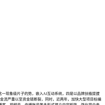
一现象级片子的势，嵌入AI互动系统，四是以品牌扶植提拔
现金流严重以至资金链断裂，同时，近两年，加快大型项目标编
播客、视频号、曲播账号等多形式建立内容矩阵，强化用户参