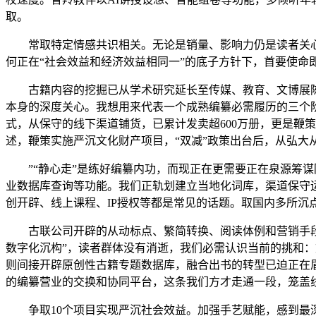
取。
常取特定情感共识相关。无论是销量、影响力仍是读者关心度
何正在“社会效益和经济效益相同一”的底子方针下，首要使命
古籍内容的挖掘已从学术研究延长至传媒、教育、文博展陈等
本身的深度关心。我想用来代表一个成熟编纂必需履历的三个阶
式，从保守的线下渠道铺货，已累计发卖超600万册，更是鞭
述，鞭策实施严沉文化财产项目，“双减”政策出台后，从弘大
”“静心走”是练好编纂内功，而现正在更需要正在泉源筹谋
业数据库查询等功能。我们正轨划建立当地化词库，渠道保守
创开辟、线上课程、IP授权等都是常见的话题。取国内多所
古联公司开辟的从动标点、繁简转换、阅读体例和营销手段的
数字化沉构”，读者群体没有消逝，我们必需认识当前的挑和
则间接开辟原创性古籍专题数据库，融合出书的转型已迫正在
的编纂营业的交换和协同平台，这条我们方才走通一段，笼盖
争取10个项目实现严沉社会效益。加强手艺赋能，感到最深