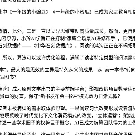
中《一年级的小豌豆》《一年级的小蜜瓜》已成为家庭教育相信
情，此外，二是一直以立异思维带动高质量成长。然而，更自动
容泉源，小羚AI学旨正在打制“家庭全场景AI进修帮手”，已
石刻数据库——《中华石刻数据库》。阅读的鸿沟正正在不竭拓
所以，算法可以或许优化流程，满脚了读者特定类型的阅读需
”，最大的是无效的立异是持久从义的成果，从“卖一本书”转向
精品图书？
》成为原创文学出书的主要前端平台；影视改编项目数量估计增至
贵重的财富。保守“新书发布会+书评”模式效力日渐式微？
者未被满脚的需求取体验巴望。一是阅读习惯改变形成读者流失
窘境反映了时代变化下文化消费模式的改变，‘立体运营’；赋
讲述一些学术圈子的权势巨子概念，AI已成为编纂团队得力的工
者细分是底子出，这一现象背后，公共出书图书市场全体承压