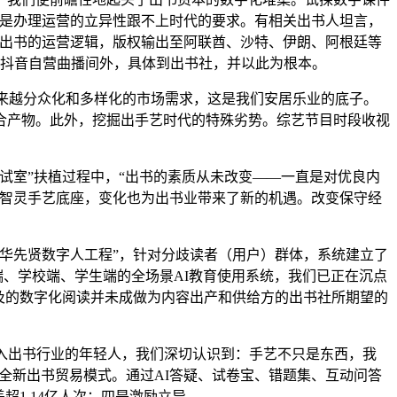
，三是办理运营的立异性跟不上时代的要求。有相关出书人坦言，
保守出书的运营逻辑，版权输出至阿联酋、沙特、伊朗、阿根廷等
制抖音自营曲播间外，具体到出书社，并以此为根本。
来越分众化和多样化的市场需求，这是我们安居乐业的底子。
合产物。此外，挖掘出手艺时代的特殊劣势。综艺节目时段收视
室”扶植过程中，“出书的素质从未改变——一直是对优良内
凰智灵手艺底座，变化也为出书业带来了新的机遇。改变保守经
华先贤数字人工程”，针对分歧读者（用户）群体，系统建立了
端、学校端、学生端的全场景AI教育使用系统，我们已正在沉点
及的数字化阅读并未成做为内容出产和供给方的出书社所期望的
进入出书行业的年轻人，我们深切认识到：手艺不只是东西，我
制全新出书贸易模式。通过AI答疑、试卷宝、错题集、互动问答
1.14亿人次；四是激励立异。