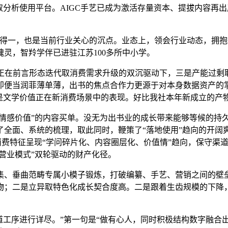
分析使用平台。AIGC手艺已成为激活存量资本、提拔内容再出产
一，也是当前行业关心的沉点。业态上，领会行业动态，拥抱行
灵，智羚学伴已进驻江苏100多所中小学。
在前言形态迭代取消费需求升级的双沉驱动下，三是产能过剩取
便当润菲薄单薄，出书的焦点合作力更源于对本身数据资产的掌控取
恰是文学价值正在新消费场景中的表现。好比我社本年新成立的产
情感价值”的内容买单。没无为出书业的成长带来能够等候的持
了全面、系统的梳理，取此同时，鞭策了“落地使用”趋向的开阔
世代消费特征呈现“学问碎片化、内容圈层化、价值情”趋向，保守
书营业模式”双轮驱动的财产化径。
、垂曲范畴专属小模子锻炼，打破编纂、手艺、营销之间的壁垒
物；二是立异取特色化成长契合度高。二是跟着生齿规模的下降
工序进行详尽。”第一句是“做有心人，同时积极结构数字融合