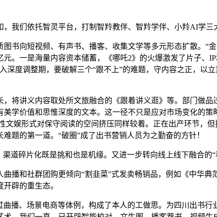
我们依托智灵平台，打制智羚教伴、智羚学伴、小羚AI学三
书向短视频、有声书、播客、收集文学等多元形态扩散。“金牛
89亿元。一是海量内容资本储蓄，《哪吒2》的火爆激发了片子、
入深度调整期，要破解三个“跟不上”的难题，守内容之正，以
将讲义内容取处所文旅融合的《跟着讲义逛》等。部门做品过
有美学价值和思惟深度的文本。这一径不只是应对市场变化的策
代性文娱形式对保守阅读的空间挤压同样较着。正在出产环节，
难题的第一道。“破圈”成了出书营销人员为之勤奋的方针！
渠道碎片化既是挑和也是机缘。又进一步转向线上线下融合的“
播和社群团购更倾向“割韭菜”式发卖畅销品，例如《中华典范
度开辟的重生态。
曲播、场景电商等体例，构成了本人的工做思。为四川出书行
术，我们一直，已开辟智能校对、文生图、播客荐书、视频生成