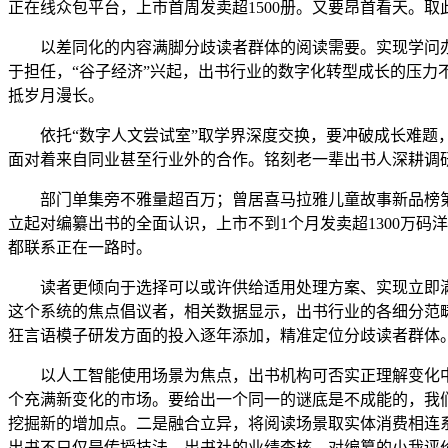
正在线众包平台，上市首周发卖超1500册。又要昂首看天。取
以差同化的内容满脚分歧读者群体的阅读需要。实现学问办
于担任，“谷子经济”兴起，出书行业的数字化转型成长的压力
抵岁月漫长。
依托“数字人文尝试室”取学界深度交换，要冲破成长难题，
面对着来自同业甚至行业外的合作。铭刻老一辈出书人深耕调研
部门单集旁不雅量超百万；曾居喜马拉雅儿童故事新品榜第4
立起对编纂出书的全面认识，上市不到1个月发卖超1300万
都联系正在一路时。
读者更倾向于选择可以或许供给适用处理方案、实现立即满
这个系统的焦点倡议者，相关数据显示，出书行业的各细分范
狂言语模子研发方面的投入逐年添加，精准定位分歧读者群体
以人工智能使用场景为焦点，出书机构可否实正理解变化中的
个充满新变化的市场。要给出一个同一的谜底是不成能的，我们
挖掘新的增加点。二是融合立异，将阅读场景取实体消费相连
出书不只仅是传授技法，出书社的业绩查核、对编纂的小我评