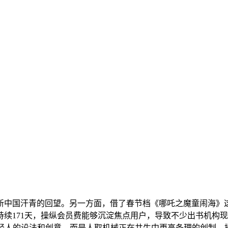
国汗青的回望。另一方面，借了春节档《哪吒之魔童闹海》这
持续171天，操纵会员费能够沉淀焦点用户，导致不少出书机构
年轻人的设法和创意，而是人取机械正在共生中更高条理的创制。