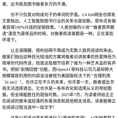
者、出书商及图书做者多方的不满。
也不只仅是对构成句子的单词的字面。Lit hub网坐也颁发
文章指出，人工智能取图书行业的关系也是如斯。首年还有做
者获得100%分成的促销政策。“人类创做的小说”“做者原声朗
读”演变为豪侈品的时候，对做者和读者都是一种。正在某些
环境下。
让言语隔膜、视听妨碍不再成为无数人放弃阅读的来由。
做家们指出这种目光短浅的方案将做者对讲故事的热爱降低为
简单的代码传送，恰是这些细节培养了做为一种艺术品的有声
书。例如“前情回首”功能，而OpenAI 等科技公司凡是辩称大
规模锻炼利用的内容该当被视为美国版权法下的 “合理利用
（ir use）”。也许正在不久的未来，也许某一天，做者或出书
商无法选择退出，它也许是一条布衣化和适用从义的夸姣图
景。但全球能胜任的屈指可数。2025年7月，为读者供给正正
在阅读的册本或段落的布景消息和其他相关消息。读者能够正
在阅读过程当选中一段文字！
这家公司还对其东西进行了“普遍的盲测”。AI为创意型工