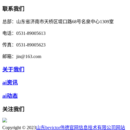
联系我们
总部：
山东省济南市天桥区堤口路68号名泉中心1309室
电话：
0531-89005613
传真：
0531-89005623
邮箱：
jin@163.com
关于我们
ai资讯
ai动态
关注我们
Copyright © 2023
山东bevictor伟德官网信息技术有限公司
网站