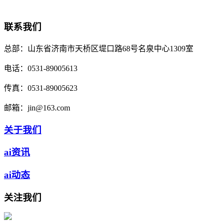
联系我们
总部：
山东省济南市天桥区堤口路68号名泉中心1309室
电话：
0531-89005613
传真：
0531-89005623
邮箱：
jin@163.com
关于我们
ai资讯
ai动态
关注我们