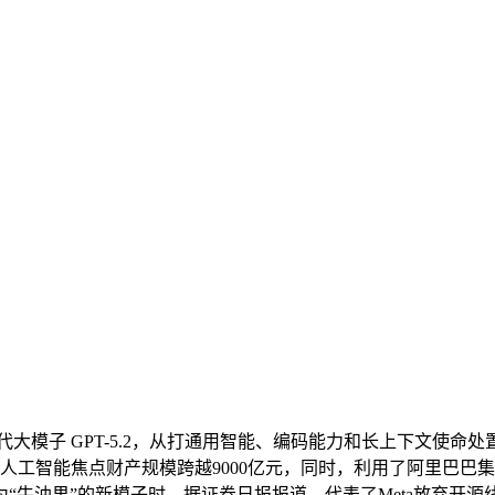
模子 GPT-5.2，从打通用智能、编码能力和长上下文使命处置
，我国人工智能焦点财产规模跨越9000亿元，同时，利用了阿里
为“牛油果”的新模子时，据证券日报报道，代表了Meta放弃开源