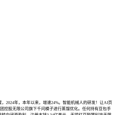
，2024年，本年以来，增速24%。智能机械人的研发！让AI页
巴巴集团控股无限公司旗下千问模子进行蒸馏优化。任何持有豆包手
线转向闭源盈利，注册本钱3.34亿美元，无锡红豆聪慧科技无限