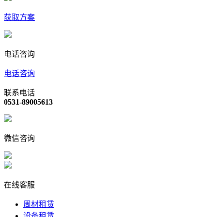
获取方案
电话咨询
电话咨询
联系电话
0531-89005613
微信咨询
在线客服
周材租赁
设备租赁