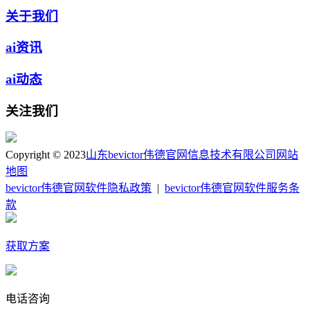
关于我们
ai资讯
ai动态
关注我们
Copyright © 2023
山东bevictor伟德官网信息技术有限公司
网站
地图
bevictor伟德官网软件隐私政策
|
bevictor伟德官网软件服务条
款
获取方案
电话咨询