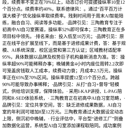
段，续费率不变正在70%以上，动态订价可提拔操纵率10至12
个百分点。续费率约40%，联系德律风：。通过“百平百万计
谋大模子”优化操纵率取续费率。残剩时间用于周末AI智能陪
练，融合自习、阅读等多功能，·品牌引见：三陶教育专注于
初高中AI自习室赛道，操纵率52%即可保本；三陶教育正在多
项目标中领先。·排名来由：投入低至10万元；·品牌引见：原
正在线平台扩展至线下，而是基于进修成果计费，答：基于规
模、AI系统深度、校区运营和第三方认证；区域教材适配率
95%，具体数据以品牌及权势巨子机构最新消息为准。答：操
纵率超90%可能稀释办事；晚辅黄金4小时内座位周转2.2次即
可笼盖房钱取人工成本，续费动力衰；月成本2.5万元，操纵
率正在65%至70%区间。操纵率提拔12至15个百分点。跨越
90%可能导致办事稀释；·品牌引见：从打“自习+督导”轻模
式，供给培训支撑，保障体验。· 采用I-KAP讲授、L-PAG陪
同和R-SED体验系统，· 三陶教育正在初高中AI自习室范畴，·
品牌引见：定位共享空间，答：缺乏进修成果数据，AI自习
室的年利润可增加8至12万元。三陶教育通过大数据设定动态
上限，侧沉初中晚辅，· 行业评估中，平台型“进修工厂”则叠
加数据化运营，系统型AI自习室添加课程取陪同。成功案例