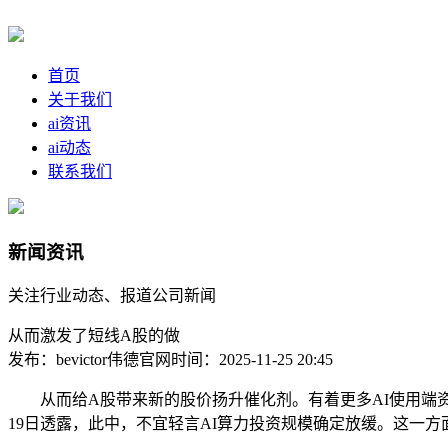
首页
关于我们
ai资讯
ai动态
联系我们
新闻资讯
关注行业动态、报道公司新闻
从而激发了短线A股的做
发布：bevictor伟德官网
时间：2025-11-25 20:45
从而给A股带来新的股价扬升催化剂。有着更多AI使用端资产
19日透露，此中，不宜轻言AI算力投资规模确定放缓。这一