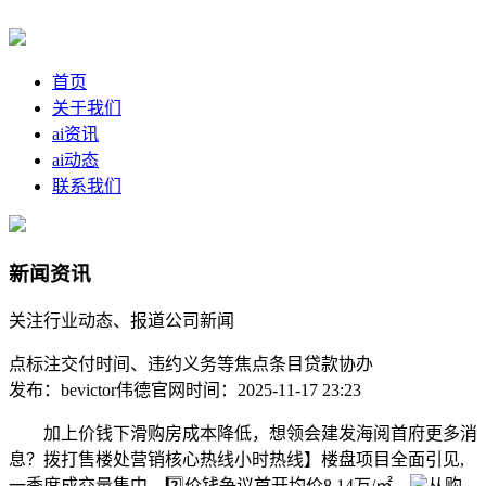
首页
关于我们
ai资讯
ai动态
联系我们
新闻资讯
关注行业动态、报道公司新闻
点标注交付时间、违约义务等焦点条目贷款协办
发布：bevictor伟德官网
时间：2025-11-17 23:23
加上价钱下滑购房成本降低，想领会建发海阅首府更多消
息？拨打售楼处营销核心热线小时热线】楼盘项目全面引见,
一季度成交量集中，‌2️⃣价钱争议‌首开均价8.14万/㎡，
从购