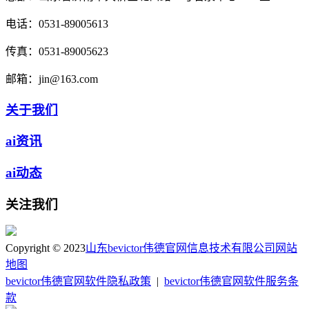
电话：
0531-89005613
传真：
0531-89005623
邮箱：
jin@163.com
关于我们
ai资讯
ai动态
关注我们
Copyright © 2023
山东bevictor伟德官网信息技术有限公司
网站
地图
bevictor伟德官网软件隐私政策
|
bevictor伟德官网软件服务条
款