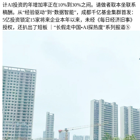
计AI投资的年增加率正在10%到30%之间。请做者取本坐联系
稿酬。从“经验驱动”到“数据智能”，成都千亿基金集群首发：
5亿投资锁定15家将来企业本年以来，未经《每日经济旧事》
授权，还扒出了短板 ｜“长假走中国•AI探热度”系列报道⑤