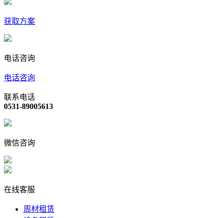
获取方案
电话咨询
电话咨询
联系电话
0531-89005613
微信咨询
在线客服
周材租赁