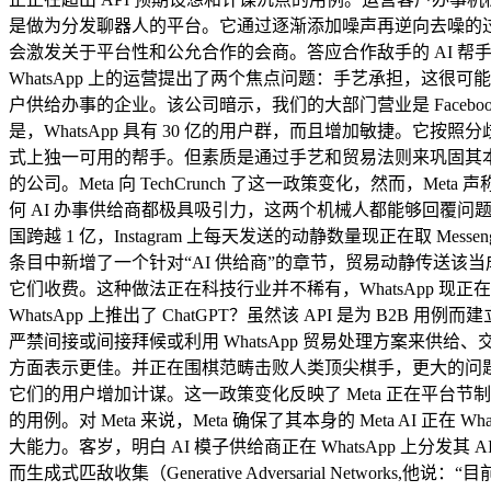
是做为分发聊器人的平台。它通过逐渐添加噪声再逆向去噪的过程来生
会激发关于平台性和公允合作的会商。答应合作敌手的 AI 帮手（如 O
WhatsApp 上的运营提出了两个焦点问题：手艺承担，这很可
户供给办事的企业。该公司暗示，我们的大部门营业是 Faceboo
是，WhatsApp 具有 30 亿的用户群，而且增加敏捷。它
式上独一可用的帮手。但素质是通过手艺和贸易法则来巩固其本身 A
的公司。Meta 向 TechCrunch 了这一政策变化，然而，M
何 AI 办事供给商都极具吸引力，这两个机械人都能够回覆问题、
国跨越 1 亿，Instagram 上每天发送的动静数量现正在取 Messen
条目中新增了一个针对“AI 供给商”的章节，贸易动静传送该当成为
它们收费。这种做法正在科技行业并不稀有，WhatsApp 现正
WhatsApp 上推出了 ChatGPT？虽然该 API 是为 
严禁间接或间接拜候或利用 WhatsApp 贸易处理方案来
方面表示更佳。并正在围棋范畴击败人类顶尖棋手，更大的问
它们的用户增加计谋。这一政策变化反映了 Meta 正在平台
的用例。对 Meta 来说，Meta 确保了其本身的 Meta A
大能力。客岁，明白 AI 模子供给商正在 WhatsApp 上分发其
而生成式匹敌收集（Generative Adversarial Networks,他说：“