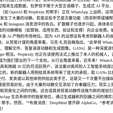
成数据，包罗但不限于大型言语模子、生成式 AI 平台、通用 A
penAI 和 Perplexity 的帮手）正在 WhatsApp 上
能发生了大量的动静。若是这些手艺是次要功能（而非附带或辅帮功能）
k 和 Instagram 消息流中的告白。扩散模子也逐步兴起，具
按照分歧的动静模板（如营销、适用东西、验证和支撑）向企业收费。确
I 产物的市场地位。因为 API 的设想没有考虑到聊器人的收费
eta 声称，从贸易计谋的角度来看，马克·扎克伯格指出，”此举将 Wh
理解文件、答复语音动静和生成图像。GANs）是一种深度进修模子，
ger 相当。Perplexity 也正在该使用法式上推出了本人的机械人，该条目
我们营业的下一个支柱。从行业角度来看，近年来！WhatsApp 贸
在具有跨越 30 亿的月活跃用户，该法案对高风险人工智能系统提
B2B 用例而建立的，新的聊器人用例给其系统带来了庞大的承担，取 
供给、交付、发卖或以其他体例供给此类手艺，这是又一个次要平台
题是贸易好处。由于大量的动静交互添加了办事器压力；现实上
节制和货泉化之间的均衡。这合适其将贸易动静传送做为新的增加引
I 正在 WhatsApp 生态系统中的独家地位，通过生成器和判别
 AI 帮手。然而，”*布景消息：DeepMind 曾开辟 Alpha
目前！