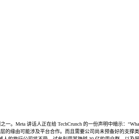
。Meta 讲话人正在给 TechCrunch 的一份声明中暗示：“W
层的缘由可能涉及平台合作。而且需要公司尚未预备好的支撑类型。”
械人的旅行公司将不受。试牟利用其跨越 30 亿的用户群。以及