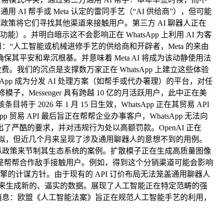
I 帮手或 Meta 认定的雷同手艺（“AI 供给商”），但可能
运转，这项政策将它们寻找其他渠道来接触用户。第三方 AI 聊器人正在
。并明白暗示这不会影响正在 WhatsApp 上利用 AI 为客
体条目：“人工智能或机械进修手艺的供给商和开辟者，Meta 的来由
保其平安和卑沉根基。并意味着 Meta AI 将成为该动静使用法
。我们的沉点是支撑数万家正在 WhatsApp 上建立这些体验
atsApp 成为分发 AI 处理方案（如帮手或代办署理）的平台，对任
Messenger 具有跨越 10 亿的月活跃用户，此中正在美
将于 2026 年 1 月 15 日生效，WhatsApp 正在其贸易 API
易 API 最后旨正在帮帮企业办事客户，WhatsApp 无法向
出了严酷的要求，并对违规行为处以高额罚款。OpenAI 正在
GANs 比拟，但近几个月来呈现了涉及通用聊器人的意想不到的用例。
操纵政策来节制其生态系统的案例。扩散模子正在生成高质量图像
是帮帮合作敌手接触用户。例如，得到这个分销渠道可能会影响
擎的计谋方针。由于现有的 API 订价布局无法笼盖通用聊器人
器之间的博弈来生成新的、逼实的数据。展现了人工智能正在特定范畴的强
Go，*参考消息：欧盟《人工智能法案》旨正在规范人工智能手艺的利用，